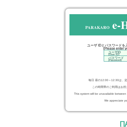
e-
PARAKARO
ユーザ IDとパスワードを
(Please enter 
ユーザID
(User ID)
パスワード
(Password)
毎日 昼の12:00～12:3
この時間帯のご利用はお控
This system will be unavailable betwee
We appreciate you